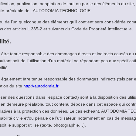
fication, publication, adaptation de tout ou partie des éléments du site
on écrite préalable de : AUTODOMIA TECHNOLOGIE.
 ou de l’un quelconque des éléments qu’il contient sera considérée com
 des articles L.335-2 et suivants du Code de Propriété Intellectuelle.
lité.
enue responsable des dommages directs et indirects causés au matéri
t soit de l’utilisation d’un matériel ne répondant pas aux spécificati
lité.
ement être tenue responsable des dommages indirects (tels par e
ation du site
http://autodomia.fr
.
 poser des questions dans l’espace contact) sont à la disposition de
 en demeure préalable, tout contenu déposé dans cet espace qui contrev
s relatives à la protection des données. Le cas échéant, AUTODOMIA 
abilité civile et/ou pénale de l’utilisateur, notamment en cas de message
oit le support utilisé (texte, photographie…).